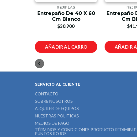
LAS
REJIPLAS
REJI
e 40 X 50
Entrepaño De 40 X 60
Entrepaño 
anco
Cm Blanco
Cm B
00
$30.900
$41.
L CARRO
AÑADIR AL CARRO
AÑADIR 
SERVICIO AL CLIENTE
CONTACTO
SOBRE NOSOTROS
ALQUILER DE EQUIPOS
NUESTRAS POLÍTICAS
MEDIOS DE PAGO
TÉRMINOS Y CONDICIONES PRODUCTO REDIMIBLE
PUNTOS ROJOS