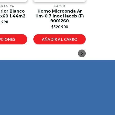
ERAMICA
HACEB
CHA
rior Blanco
Horno Microonda Ar
Estufa 
0x60 1,44m2
Hm-0.7 Inox Haceb (F)
Cristal 
9001260
Cha
.998
$520.900
$9
PCIONES
AÑADIR AL CARRO
AÑADIR