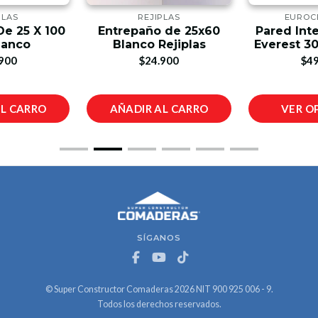
PLAS
REJIPLAS
EUROC
De 25 X 100
Entrepaño de 25x60
Pared Inte
lanco
Blanco Rejiplas
Everest 3
900
$24.900
$49
AL CARRO
AÑADIR AL CARRO
VER O
SÍGANOS
© Super Constructor Comaderas 2026 NIT 900 925 006 - 9.
Todos los derechos reservados.