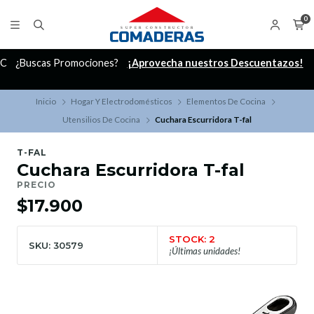
0
C
¿Buscas Promociones?
¡Aprovecha nuestros Descuentazos!
Inicio
Hogar Y Electrodomésticos
Elementos De Cocina
Utensilios De Cocina
Cuchara Escurridora T-fal
T-FAL
Cuchara Escurridora T-fal
PRECIO
$17.900
STOCK: 2
SKU: 30579
¡Últimas unidades!