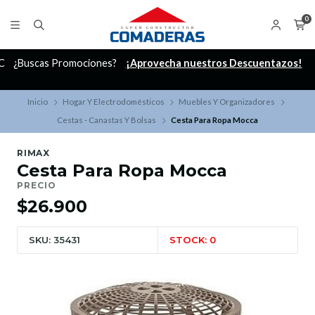
0
C
¿Buscas Promociones?
¡Aprovecha nuestros Descuentazos!
Inicio
Hogar Y Electrodomésticos
Muebles Y Organizadores
Cestas - Canastas Y Bolsas
Cesta Para Ropa Mocca
RIMAX
Cesta Para Ropa Mocca
PRECIO
$26.900
SKU: 35431
STOCK: 0