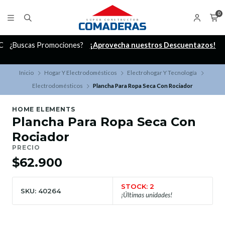
0
C
¿Buscas Promociones?
¡Aprovecha nuestros Descuentazos!
Inicio
Hogar Y Electrodomésticos
Electrohogar Y Tecnología
Electrodomésticos
Plancha Para Ropa Seca Con Rociador
HOME ELEMENTS
Plancha Para Ropa Seca Con
Rociador
PRECIO
$62.900
STOCK: 2
SKU: 40264
¡Últimas unidades!