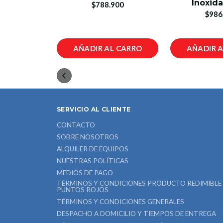
51 Cm Si
Inoxid
$788.900
7
$986
1.802.900
L CARRO
AÑADIR AL CARRO
AÑADIR 
SERVICIO AL CLIENTE
CONTACTO
SOBRE NOSOTROS
ALQUILER DE EQUIPOS
NUESTRAS POLÍTICAS
MEDIOS DE PAGO
TÉRMINOS Y CONDICIONES PRODUCTO REDIMIBLE
PUNTOS ROJOS
TÉRMINOS Y CONDICIONES GENERALES
DESPACHO A DOMICILIO Y TIEMPOS DE ENTREGA