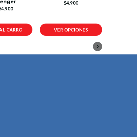
lenger
$4.900
$1
64.900
AL CARRO
VER OPCIONES
AÑADIR