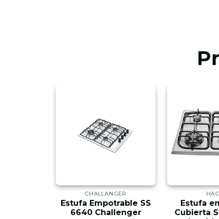
P
NGER
CHALLANGER
HA
Empotrar
Estufa Empotrable SS
Estufa e
 5pt Gas
6640 Challenger
Cubierta 