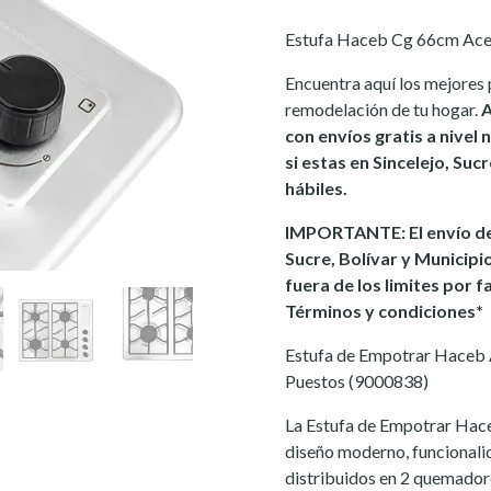
Estufa Haceb Cg 66cm Ace
Encuentra aquí los mejores 
remodelación de tu hogar.
A
con envíos gratis a nivel
si estas en Sincelejo, Suc
hábiles.
IMPORTANTE: El envío de
Sucre, Bolívar y Municipi
fuera de los limites por f
Términos y condiciones*
Estufa de Empotrar Haceb 
Puestos (9000838)
La Estufa de Empotrar Hac
diseño moderno, funcionalid
distribuidos en 2 quemadore