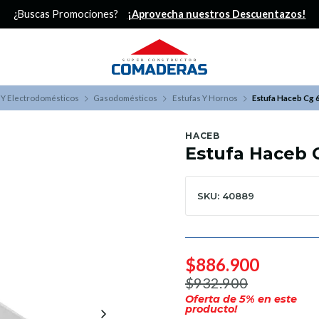
¿Buscas Promociones?
¡Aprovecha nuestros Descuentazos!
 Y Electrodomésticos
Gasodomésticos
Estufas Y Hornos
Estufa Haceb Cg 
HACEB
Estufa Haceb 
SKU: 40889
$886.900
$932.900
Oferta de
5
% en este
producto!