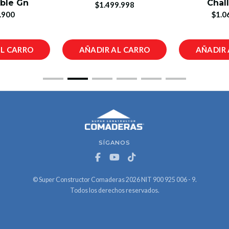
able Gn
Chal
$1.499.998
.900
$1.0
AL CARRO
AÑADIR AL CARRO
AÑADIR 
SÍGANOS
© Super Constructor Comaderas 2026 NIT 900 925 006 - 9.
Todos los derechos reservados.