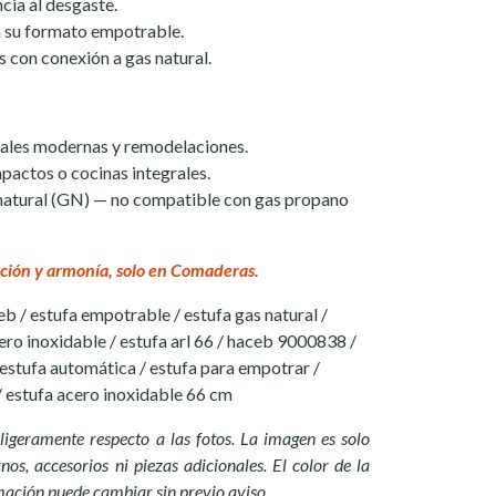
ncia al desgaste.
a su formato empotrable.
 con conexión a gas natural.
ciales modernas y remodelaciones.
pactos o cocinas integrales.
natural (GN) — no compatible con gas propano
ción y armonía, solo en Comaderas.
eb / estufa empotrable / estufa gas natural /
ero inoxidable / estufa arl 66 / haceb 9000838 /
estufa automática / estufa para empotrar /
/ estufa acero inoxidable 66 cm
ligeramente respecto a las fotos. La imagen es solo
nos, accesorios ni piezas adicionales. El color de la
mación puede cambiar sin previo aviso.