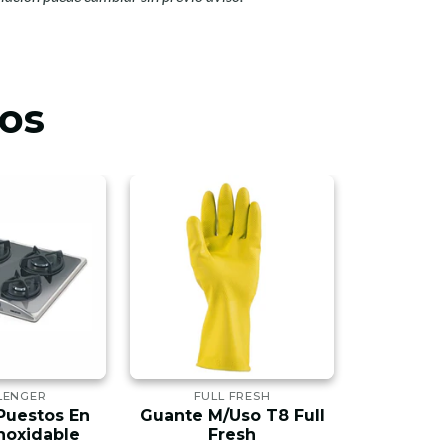
os
LENGER
FULL FRESH
FUL
Puestos En
Guante M/Uso T8 Full
Gel Ant
Inoxidable
Fresh
1000CC 