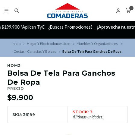
0
C
¿Buscas Promociones?
¡Aprovecha nuestros Descuentazos!
Inicio
Hogar Y Electrodomésticos
Muebles Y Organizadores
Cestas - Canastas Y Bolsas
Bolsa De Tela Para Ganchos De Ropa
HOMZ
Bolsa De Tela Para Ganchos
De Ropa
PRECIO
$9.900
STOCK: 3
SKU: 36199
¡Últimas unidades!