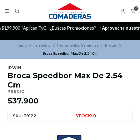
0
C
¿Buscas Promociones?
¡Aprovecha nuestros Descuentazos!
Inicio
Ferreteria
Herramientas Generales
Brocas
Broca Speedbor Max De 2.54 Cm
IRWIN
Broca Speedbor Max De 2.54
Cm
PRECIO
$37.900
SKU: 38122
STOCK: 0