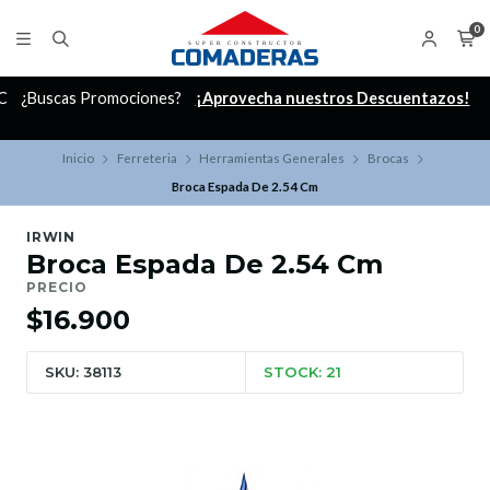
0
C
¿Buscas Promociones?
¡Aprovecha nuestros Descuentazos!
Inicio
Ferreteria
Herramientas Generales
Brocas
Broca Espada De 2.54 Cm
IRWIN
Broca Espada De 2.54 Cm
PRECIO
$16.900
SKU: 38113
STOCK: 21