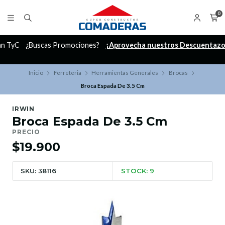
0
C
¿Buscas Promociones?
¡Aprovecha nuestros Descuentazos!
Inicio
Ferreteria
Herramientas Generales
Brocas
Broca Espada De 3.5 Cm
IRWIN
Broca Espada De 3.5 Cm
PRECIO
$19.900
SKU: 38116
STOCK: 9