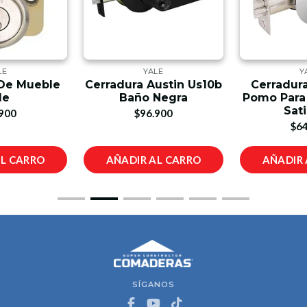
LE
YALE
Y
 De Mueble
Cerradura Austin Us10b
Cerradura
le
Baño Negra
Pomo Para 
Sat
900
$96.900
$64
AL CARRO
AÑADIR AL CARRO
AÑADIR 
SÍGANOS