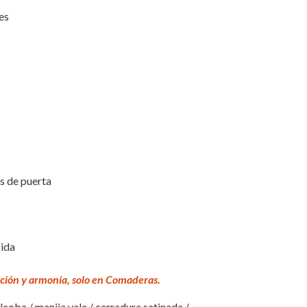
es
s de puerta
ida
ción y armonía, solo en Comaderas.
lcoba / manija yale / cerradura satinada /