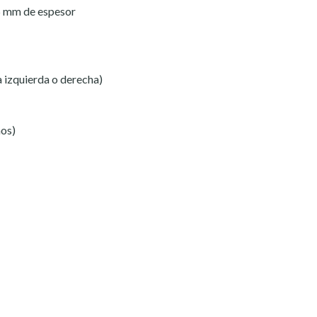
5 mm de espesor
a izquierda o derecha)
ños)