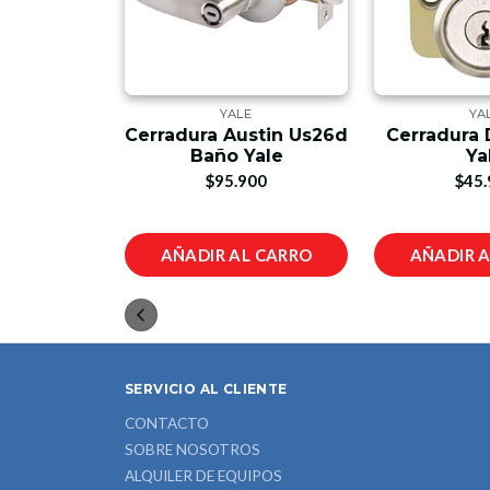
E
YALE
YA
Cerradura Austin Us26d
Cerradura
ustin Yale
Baño Yale
Ya
900
$95.900
$45.
L CARRO
AÑADIR AL CARRO
AÑADIR 
SERVICIO AL CLIENTE
CONTACTO
SOBRE NOSOTROS
ALQUILER DE EQUIPOS