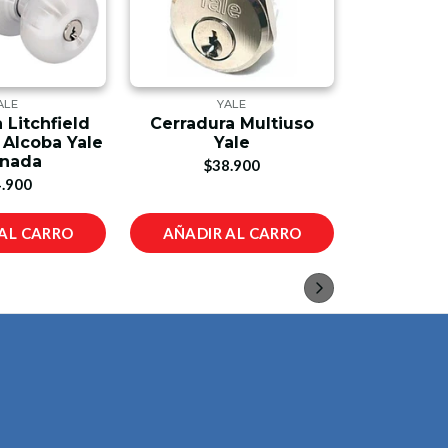
ALE
YALE
 Litchfield
Cerradura Multiuso
Canda
Alcoba Yale
Yale
Alem
inada
$38.900
$9
.900
AL CARRO
AÑADIR AL CARRO
AÑADIR