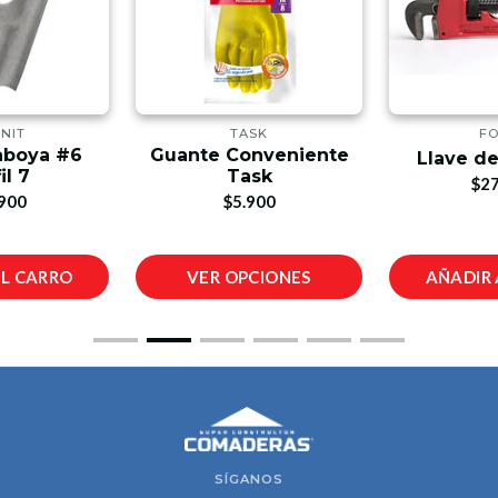
NIT
TASK
FO
raboya #6
Guante Conveniente
Llave de
il 7
Task
$27
900
$5.900
AL CARRO
VER OPCIONES
AÑADIR 
SÍGANOS