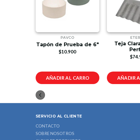
BIT
PAVCO
ETER
Universal
Teja Cla
Tapón de Prueba de 6"
Perfil 7
Perf
$10.900
00
$74.
L CARRO
AÑADIR AL CARRO
AÑADIR 
SERVICIO AL CLIENTE
CONTACTO
SOBRE NOSOTROS