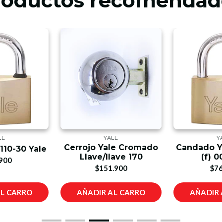
roductos recomendad
LE
YALE
Y
Cerrojo Yale Cromado
Candado Ya
110-30 Yale
Llave/llave 170
(f) 0
900
$151.900
$76
AL CARRO
AÑADIR AL CARRO
AÑADIR 