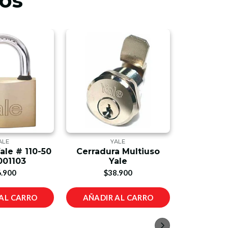
os
ALE
YALE
le # 110-50
Cerradura Multiuso
Candado 
001103
Yale
6
.900
$38.900
$1
AL CARRO
AÑADIR AL CARRO
AÑADIR