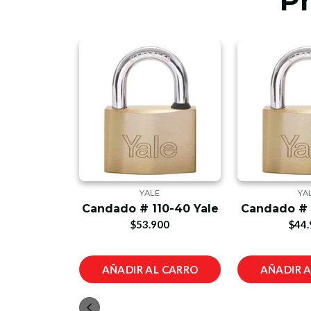
P
E
YALE
YA
 Pequeña
Candado # 110-40 Yale
Candado # 
e
$53.900
$44.
00
L CARRO
AÑADIR AL CARRO
AÑADIR 