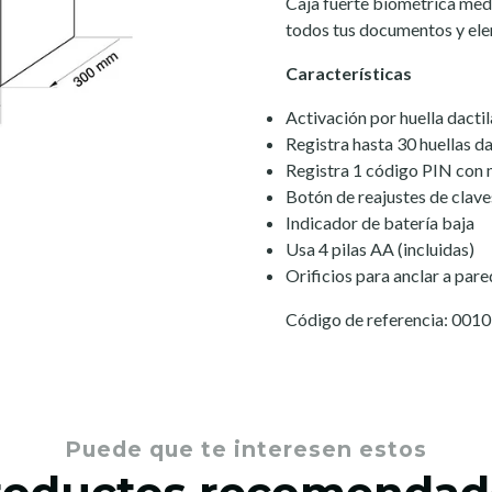
Caja fuerte biométrica med
todos tus documentos y elem
Características
Activación por huella dactil
Registra hasta 30 huellas da
Registra 1 código PIN con
Botón de reajustes de claves
Indicador de batería baja
Usa 4 pilas AA (incluidas)
Orificios para anclar a pared
Código de referencia: 001
Puede que te interesen estos