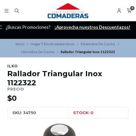
0
C
¿Buscas Promociones?
¡Aprovecha nuestros Descuentazos!
Inicio
Hogar Y Electrodomésticos
Elementos De Cocina
Utensilios De Cocina
Rallador Triangular Inox 1122322
ILKO
Rallador Triangular Inox
1122322
PRECIO
$0
SKU: 34750
STOCK: 0