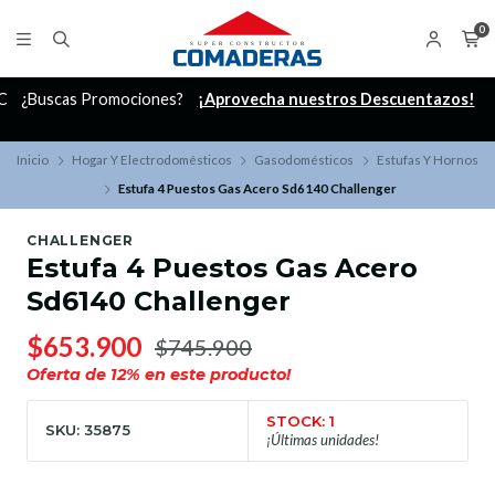
0
C
¿Buscas Promociones?
¡Aprovecha nuestros Descuentazos!
Inicio
Hogar Y Electrodomésticos
Gasodomésticos
Estufas Y Hornos
Estufa 4 Puestos Gas Acero Sd6140 Challenger
CHALLENGER
Estufa 4 Puestos Gas Acero
Sd6140 Challenger
$653.900
$745.900
Oferta de
12
% en este producto!
STOCK: 1
SKU: 35875
¡Últimas unidades!