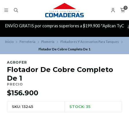
0
C
¿Buscas Promociones?
¡Aprovecha nuestros Descuentazos!
Inicio
Ferreteria
Plomería
Flotadores Y Accesorios Para Tanques
Flotador De Cobre Completo De 1
AGROFER
Flotador De Cobre Completo
De 1
PRECIO
$156.900
SKU: 13245
STOCK: 35