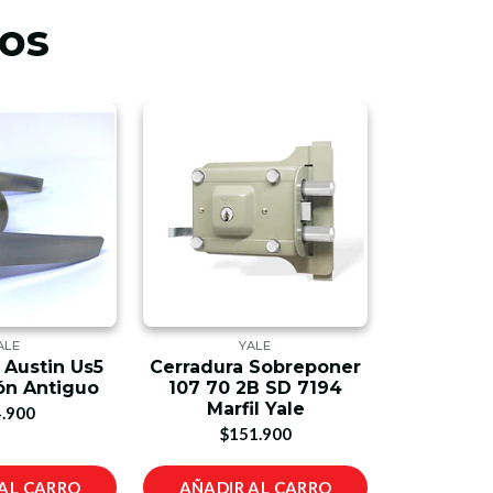
os
ALE
YALE
BLAC
 Austin Us5
Cerradura Sobreponer
Pulido
ón Antiguo
107 70 2B SD 7194
Decker 
Marfil Yale
Velocidad
.900
$151.900
$1
AL CARRO
AÑADIR AL CARRO
AÑADIR