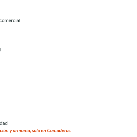
 comercial
l
idad
ción y armonía, solo en Comaderas.