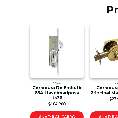
P
E
YALE
B
a Puertas
Cerradura De Embutir
Cerradur
o Llave
854 Llave/mariposa
Principal M
erie 170
Us26
$27.
900
$104.900
L CARRO
AÑADIR AL CARRO
AÑADIR 