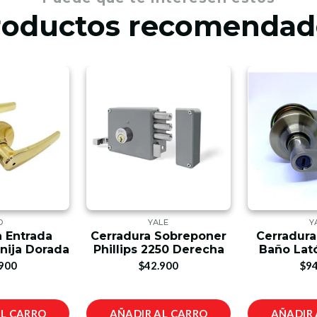
roductos recomendad
D
YALE
Y
a Entrada
Cerradura Sobreponer
Cerradura
anija Dorada
Phillips 2250 Derecha
Baño Lat
900
$42.900
$94
AL CARRO
AÑADIR AL CARRO
AÑADIR 