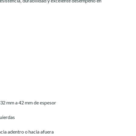
esistencia, durabilidad y excelente desempeño en
 32 mm a 42 mm de espesor
quierdas
acia adentro o hacia afuera