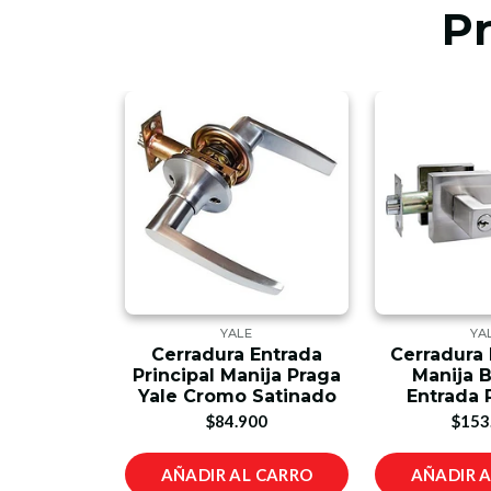
P
E
YALE
YA
rolina Para
Cerradura Entrada
Cerradura
ba
Principal Manija Praga
Manija B
Yale Cromo Satinado
Entrada 
00
$84.900
$153
L CARRO
AÑADIR AL CARRO
AÑADIR 