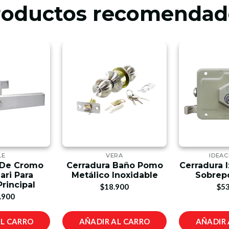
roductos recomendad
LE
VERA
IDEA
 De Cromo
Cerradura Baño Pomo
Cerradura 
ari Para
Metálico Inoxidable
Sobrep
Principal
$18.900
$53
.900
AL CARRO
AÑADIR AL CARRO
AÑADIR 