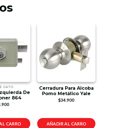
os
CE GATO
Cerradura Para Alcoba
Cerrojo S
Izquierda De
Pomo Metálico Yale
oner 864
$34.900
$8
.900
AL CARRO
AÑADIR AL CARRO
AÑADIR