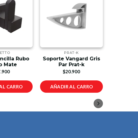
ETTO
PRAT-K
ncilla Rubo
Soporte Vangard Gris
Fija Pu
o Mate
Par Prat-k
$1
.900
$20.900
AL CARRO
AÑADIR AL CARRO
AÑADIR