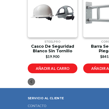
PRO
STEELPRO
COR
eguridad
Casco De Seguridad
Barra S
Tornillo
Blanco Sin Tornillo
Pleg
00
$19.900
$841
L CARRO
AÑADIR AL CARRO
AÑADIR 
SERVICIO AL CLIENTE
CONTACTO