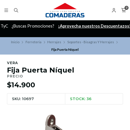
0
C
¿Buscas Promociones?
¡Aprovecha nuestros Descuentazos!
Inicio
Ferreteria
Herrajes
Soportes - Bisagras Y Herrajes
Fija Puerta Níquel
VERA
Fija Puerta Níquel
PRECIO
$14.900
SKU: 10697
STOCK: 36