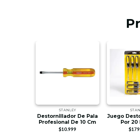
P
LEY
STANLEY
STA
or De Pala
Destornillador De Pala
Juego Desto
Steel 1000
Profesional De 10 Cm
Por 20
$10.999
$179
00