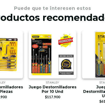
Puede que te interesen estos
roductos recomendad
NLEY
STANLEY
STA
rnilladores
Juego Destornilladores
Jue
 Piezas
Por 10 Und
Destornill
U
.900
$117.900
$61