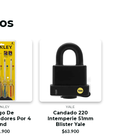
os
NLEY
YALE
go De
Candado 220
Candad
adores Por 4
Intemperie 51mm
Blis
nd
Blister Yale
$9
.900
$63.900