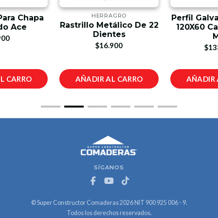
HERRAGRO
Para Chapa
Perfil Galv
Rastrillo Metálico De 22
do Ace
120X60 Cal
Dientes
M
900
$16.900
$13
AL CARRO
AÑADIR AL CARRO
AÑADIR 
SÍGANOS
© Super Constructor Comaderas 2026 NIT 900 925 006 - 9.
Todos los derechos reservados.