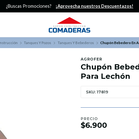
¿Buscas Promociones?
¡Aprovecha nuestros Descuentazos!
nstrucción
Tanques Y Pozos
Tanques Y Bebederos
Chupón Bebedero En A
AGROFER
Chupón Bebed
Para Lechón
SKU: 17819
PRECIO
$6.900