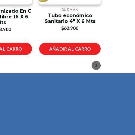
DURMAN
E
anizado En C
Tubo económico
Caballete F
ibre 16 X 6
Sanitario 4" X 6 Mts
7 E
ts
$62.900
$4
3.900
AL CARRO
AÑADIR AL CARRO
AÑADIR