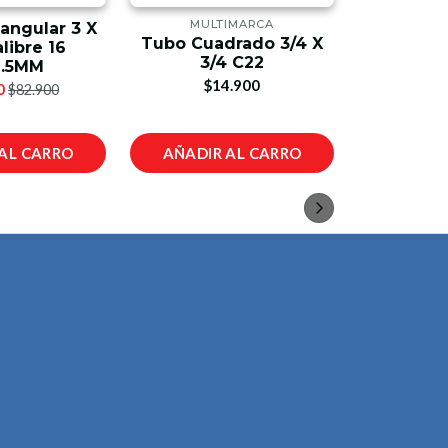
MULTIMARCA
angular 3 X
Tubo Rect
Tubo Cuadrado 3/4 X
alibre 16
X 1 1
3/4 C22
1.5MM
$4
$14.900
0
$82.900
AL CARRO
AÑADIR AL CARRO
AÑADIR