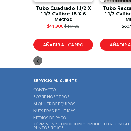
ado 1 X 1
Tubo Cuadrado 1.1/2 X
Tubo Recta
X 6 Metros
1.1/2 Calibre 18 X 6
1.1/2 Calibr
Metros
M
00
$41.900
$60.
$44.900
L CARRO
AÑADIR AL CARRO
AÑADIR 
SERVICIO AL CLIENTE
CONTACTO
SOBRE NOSOTROS
ALQUILER DE EQUIPOS
NUESTRAS POLÍTICAS
MEDIOS DE PAGO
TÉRMINOS Y CONDICIONES PRODUCTO REDIMIBLE
PUNTOS ROJOS