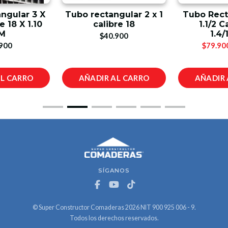
ngular 3 X
Tubo rectangular 2 x 1
Tubo Rect
e 18 X 1.10
calibre 18
1.1/2 C
M
1.4/
$40.900
900
$79.90
AL CARRO
AÑADIR AL CARRO
AÑADIR 
SÍGANOS
© Super Constructor Comaderas 2026 NIT 900 925 006 - 9.
Todos los derechos reservados.