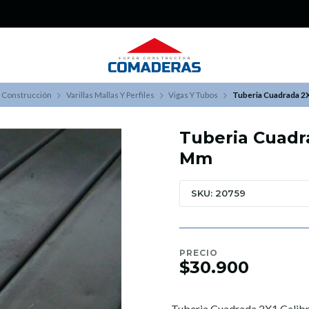
¿Buscas Promociones?
¡Aprovecha nuestros Descuentazos!
 Construcción
Varillas Mallas Y Perfiles
Vigas Y Tubos
Tuberia Cuadrada 2X
Tuberia Cuadra
Mm
SKU: 20759
PRECIO
$30.900
Tuberia Cuadrada 2X1 Calib