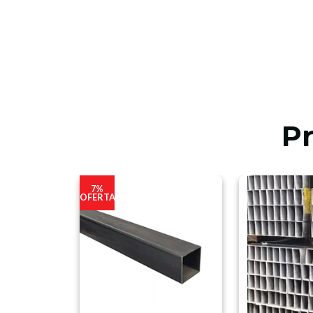
P
7%
OFERTA