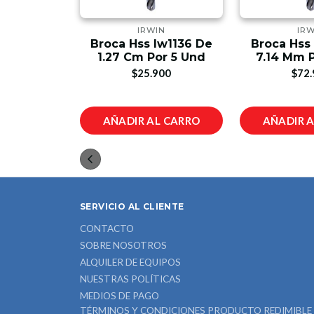
N
IRWIN
IRW
1108de 1.6
Broca Hss Iw1136 De
Broca Hss
10 Und
1.27 Cm Por 5 Und
7.14 Mm 
00
$25.900
$72.
L CARRO
AÑADIR AL CARRO
AÑADIR 
SERVICIO AL CLIENTE
CONTACTO
SOBRE NOSOTROS
ALQUILER DE EQUIPOS
NUESTRAS POLÍTICAS
MEDIOS DE PAGO
TÉRMINOS Y CONDICIONES PRODUCTO REDIMIBLE