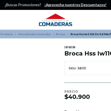
¿Buscas Promociones?
¡Aprovecha nuestros Descuentazos!
Ferreteria
Herramientas Generales
Brocas
Broca Hss Iw1106 De 0.8 Mm P
IRWIN
Broca Hss Iw1
SKU: 38131
PRECIO
$40.900