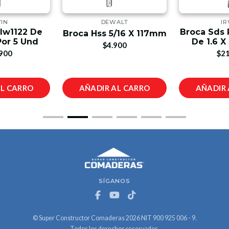
IN
DEWALT
IR
 Iw1122 De
Broca Sds 
Broca Hss 5/16 X 117mm
Por 5 Und
De 1.6 X
$4.900
900
$21
AL CARRO
AÑADIR AL CARRO
AÑADIR 
SÍGANOS
© Super Constructor Comaderas 2026 NIT 900 925 006 - 9.
Todos los derechos reservados.