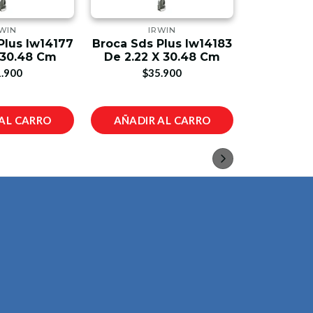
WIN
IRWIN
ST
Plus Iw14177
Broca Sds Plus Iw14183
Hidro
 30.48 Cm
De 2.22 X 30.48 Cm
Profesi
St
.900
$35.900
$1.
AL CARRO
AÑADIR AL CARRO
AÑADIR