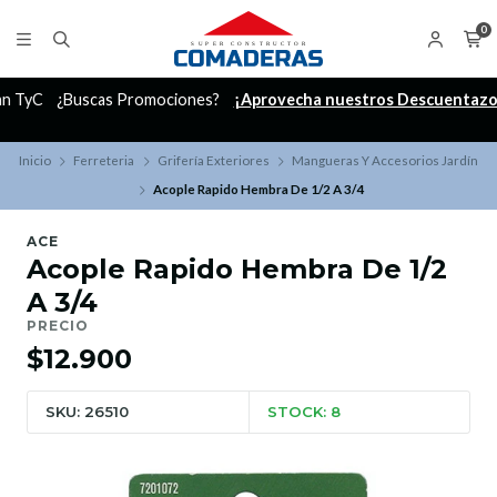
0
C
¿Buscas Promociones?
¡Aprovecha nuestros Descuentazos!
Inicio
Ferreteria
Grifería Exteriores
Mangueras Y Accesorios Jardín
Acople Rapido Hembra De 1/2 A 3/4
ACE
Acople Rapido Hembra De 1/2
A 3/4
PRECIO
$12.900
SKU: 26510
STOCK: 8