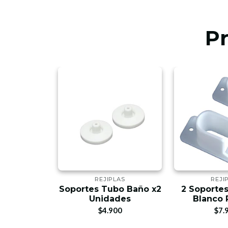
P
LAS
REJIPLAS
REJI
rtes
Soportes Tubo Baño x2
2 Soportes
 Rejiplas
Unidades
Blanco 
00
$4.900
$7.