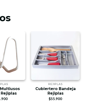
os
IPLAS
REJIPLAS
RE
Multiusos
Cubiertero Bandeja
Auxili
Rejiplas
Rejiplas
Re
.900
$55.900
$2