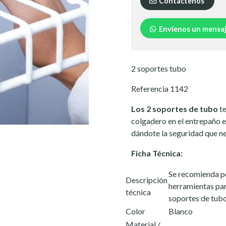
Contáctenos
Envíenos un mensa
2 soportes tubo
Referencia 1142
Los 2 soportes de tubo
te
colgadero en el entrepaño en
dándote la seguridad que ne
Ficha Técnica:
Se recomienda p
Descripción
herramientas para
técnica
soportes de tubo
Color
Blanco
Material /