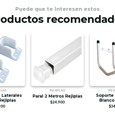
Puede que te interesen estos
roductos recomendad
PLAS
REJIPLAS
REJ
 Laterales
Soporte 
Paral 2 Metros Rejiplas
Rejiplas
Blanco 
$24.900
900
$34