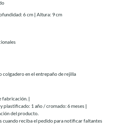
do
rofundidad: 6 cm | Altura: 9 cm
cionales
o colgadero en el entrepaño de rejilla
fabricación. |
y plastificado: 1 año / cromado: 6 meses |
ión del producto.
les cuando reciba el pedido para notificar faltantes