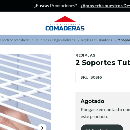
¿Buscas Promociones?
¡Aprovecha nuestros Descuentazos!
 Electrodomésticos
Muebles Y Organizadores
Repisas Y Estanteria
2 Sopor
REJIPLAS
2 Soportes Tub
SKU: 30316
Agotado
Póngase en contacto con
este producto.