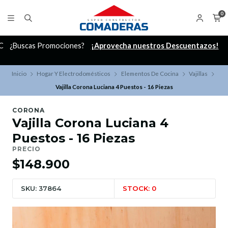
0
C
¿Buscas Promociones?
¡Aprovecha nuestros Descuentazos!
Inicio
Hogar Y Electrodomésticos
Elementos De Cocina
Vajillas
Vajilla Corona Luciana 4 Puestos - 16 Piezas
CORONA
Vajilla Corona Luciana 4
Puestos - 16 Piezas
PRECIO
$148.900
SKU: 37864
STOCK: 0