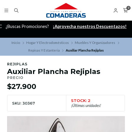
0
C
¿Buscas Promociones?
¡Aprovecha nuestros Descuentazos!
Inicio
Hogar Y Electrodomésticos
Muebles Y Organizadores
Repisas Y Estanteria
Auxiliar Plancha Rejiplas
REJIPLAS
Auxiliar Plancha Rejiplas
PRECIO
$27.900
STOCK: 2
SKU: 30367
¡Últimas unidades!