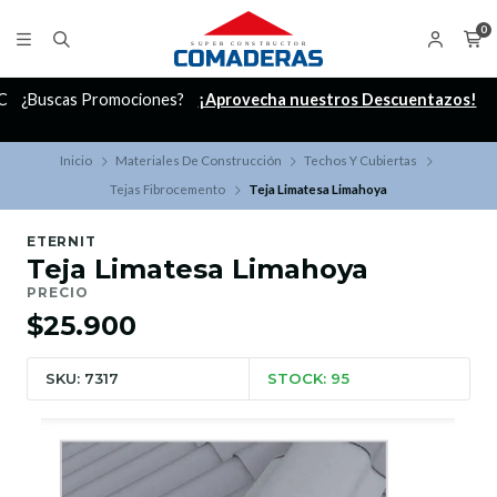
0
C
¿Buscas Promociones?
¡Aprovecha nuestros Descuentazos!
Inicio
Materiales De Construcción
Techos Y Cubiertas
Tejas Fibrocemento
Teja Limatesa Limahoya
ETERNIT
Teja Limatesa Limahoya
PRECIO
$25.900
SKU: 7317
STOCK: 95