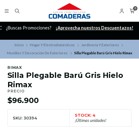
0
C
¿Buscas Promociones?
¡Aprovecha nuestros Descuentazos!
Inicio
Hogar Y Electrodomésticos
Jardinería Y Exteriores
Muebles Y Decoración De Exteriores
Silla Plegable Barú Gris Hielo Rimax
RIMAX
Silla Plegable Barú Gris Hielo
Rimax
PRECIO
$96.900
STOCK: 4
SKU: 30394
¡Últimas unidades!