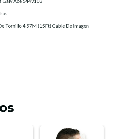
bs Galv Ace 5449103
dros
s De Tornillo 4.57M (15Ft) Cable De Imagen
os