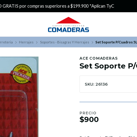
¿Buscas Promociones?
¡Aprovecha nuestros Descuentazos!
rreteria
Herrajes
Soportes - Bisagras Y Herrajes
Set Soporte P/Cuadros 5
ACE COMADERAS
Set Soporte P
SKU: 26136
PRECIO
$900