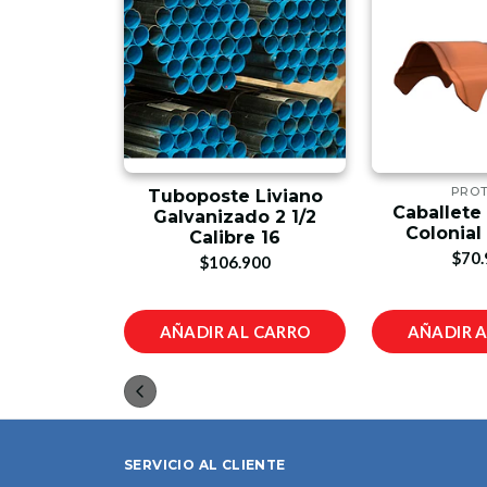
NA
PRO
Tuboposte Liviano
titucional
Caballete
Galvanizado 2 1/2
te
Colonial
Calibre 16
900
$70.
$106.900
L CARRO
AÑADIR AL CARRO
AÑADIR 
SERVICIO AL CLIENTE