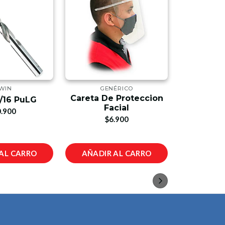
WIN
GENÉRICO
Careta De Proteccion
Cerradur
/16 PuLG
Facial
Us14 Lla
.900
$6.900
$1
AL CARRO
AÑADIR AL CARRO
AÑADIR