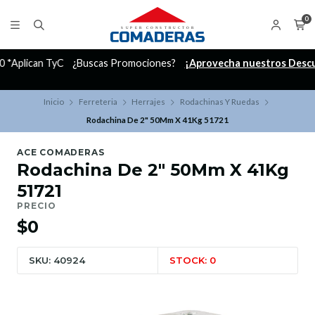
0
C
¿Buscas Promociones?
¡Aprovecha nuestros Descuentazos!
Inicio
Ferreteria
Herrajes
Rodachinas Y Ruedas
Rodachina De 2" 50Mm X 41Kg 51721
ACE COMADERAS
Rodachina De 2" 50Mm X 41Kg
51721
PRECIO
$0
SKU: 40924
STOCK: 0