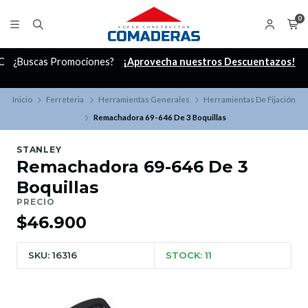
0
C
¿Buscas Promociones?
¡Aprovecha nuestros Descuentazos!
Inicio
Ferreteria
Herramientas Generales
Herramientas De Fijación
Remachadora 69-646 De 3 Boquillas
STANLEY
Remachadora 69-646 De 3
Boquillas
PRECIO
$46.900
SKU: 16316
STOCK: 11