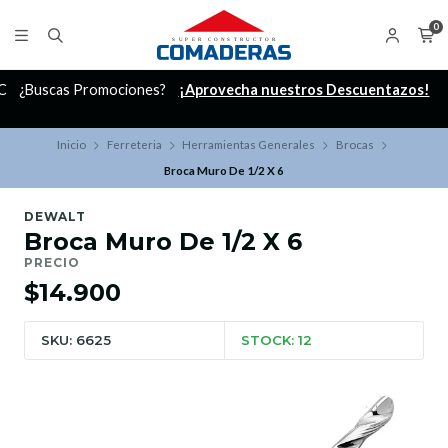
0
C
¿Buscas Promociones?
¡Aprovecha nuestros Descuentazos!
Inicio
Ferreteria
Herramientas Generales
Brocas
Broca Muro De 1/2 X 6
DEWALT
Broca Muro De 1/2 X 6
PRECIO
$14.900
SKU: 6625
STOCK: 12