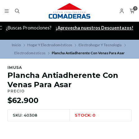
0
C
¿Buscas Promociones?
¡Aprovecha nuestros Descuentazos!
Inicio
Hogar Y Electrodomésticos
Electrohogar Y Tecnología
Electrodomésticos
Plancha Antiadherente Con Venas Para Asar
IMUSA
Plancha Antiadherente Con
Venas Para Asar
PRECIO
$62.900
SKU: 40308
STOCK: 0