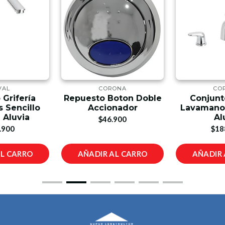
VAL
CORONA
CO
 Grifería
Repuesto Boton Doble
Conjunto
s Sencillo
Accionador
Lavamanos
 Aluvia
Al
$46.900
.900
$18
AL CARRO
AÑADIR AL CARRO
AÑADIR 