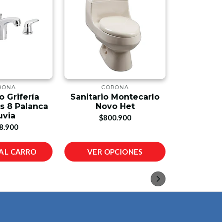
RONA
CORONA
C
 Grifería
Sanitario Montecarlo
Boquill
 8 Palanca
Novo Het
Látex Be
uvia
$800.900
$1
8.900
AL CARRO
VER OPCIONES
AÑADIR