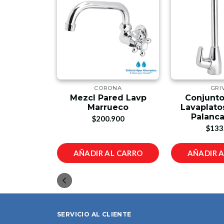
NA
CORONA
GRI
Mezcl Pared Lavp
Conjunto
s Corona
Marrueco
Lavaplato
98
Palanca
$200.900
$133
IONES
AÑADIR AL CARRO
AÑADIR 
SERVICIO AL CLIENTE