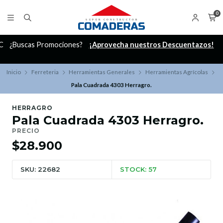
0
C
¿Buscas Promociones?
¡Aprovecha nuestros Descuentazos!
Inicio
Ferreteria
Herramientas Generales
Herramientas Agrícolas
Pala Cuadrada 4303 Herragro.
HERRAGRO
Pala Cuadrada 4303 Herragro.
PRECIO
$28.900
SKU: 22682
STOCK: 57