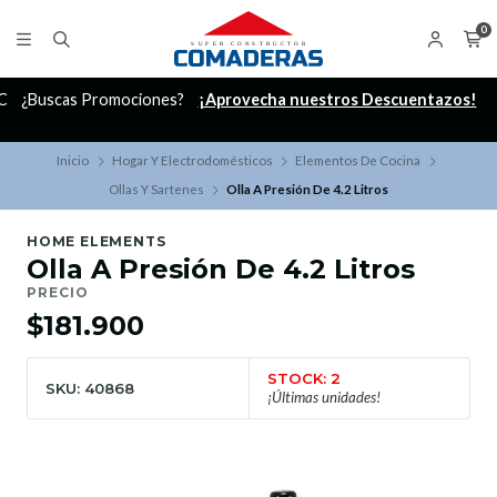
0
C
¿Buscas Promociones?
¡Aprovecha nuestros Descuentazos!
Inicio
Hogar Y Electrodomésticos
Elementos De Cocina
Ollas Y Sartenes
Olla A Presión De 4.2 Litros
HOME ELEMENTS
Olla A Presión De 4.2 Litros
PRECIO
$181.900
STOCK: 2
SKU: 40868
¡Últimas unidades!