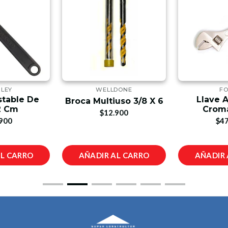
NLEY
WELLDONE
FO
stable De
Llave A
Broca Multiuso 3/8 X 6
2 Cm
Croma
$12.900
900
$47
AL CARRO
AÑADIR AL CARRO
AÑADIR 