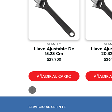
LEY
STANLEY
STA
nada De 14
Llave Ajustable De
Llave Aju
m
15.23 Cm
20.3
00
$29.900
$36.
L CARRO
AÑADIR AL CARRO
AÑADIR 
SERVICIO AL CLIENTE