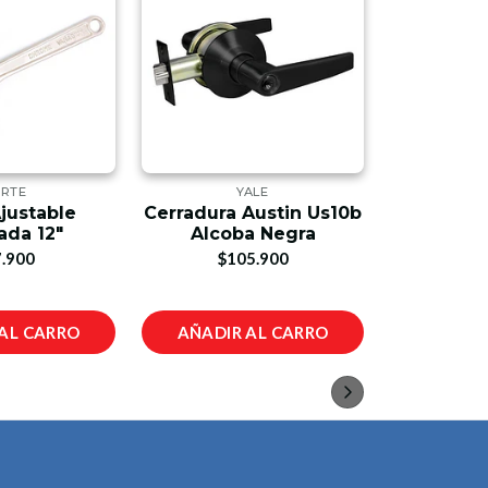
RTE
YALE
BLAC
justable
Cerradura Austin Us10b
Taladro 
da 12"
Alcoba Negra
550w 280
& 
.900
$105.900
$1
AL CARRO
AÑADIR AL CARRO
AÑADIR