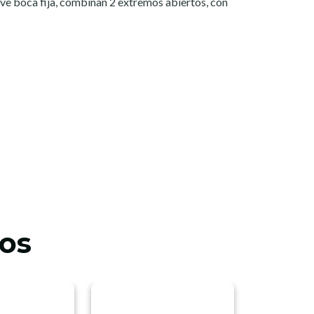
lave boca fija, combinan 2 extremos abiertos, con
os