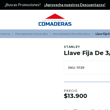
¿Buscas Promociones?
¡Aprovecha nuestros Descuentazos!
rreteria
Herramientas Generales
Herramientas Para Mecánica
Llave Fija 
STANLEY
Llave Fija De 3
SKU: 11139
PRECIO
$13.900