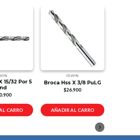
WIN
IRWIN
GE
 15/32 Por 5
Guante
Broca Hss X 3/8 PuLG
nd
Cuero T
$26.900
0.900
$1
AL CARRO
AÑADIR AL CARRO
AÑADIR