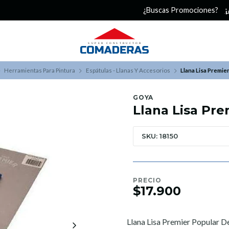
¿Buscas Promociones?
¡Aprovecha nuestros Descuentazos!
Herramientas Para Pintura
Espátulas - Llanas Y Accesorios
Llana Lisa Premie
GOYA
Llana Lisa Pre
SKU: 18150
PRECIO
$17.900
Llana Lisa Premier Popular D