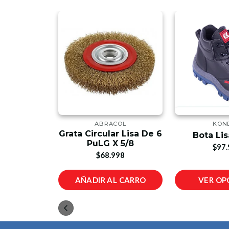
A
ABRACOL
KON
Inox Mango
Grata Circular Lisa De 6
Bota Li
5 x 11 cm
PuLG X 5/8
$97.
00
$68.998
L CARRO
AÑADIR AL CARRO
VER OP