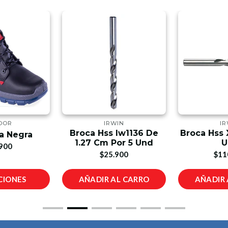
DOR
IRWIN
IR
Broca Hss Iw1136 De
Broca Hss X
sa Negra
1.27 Cm Por 5 Und
U
900
$25.900
$11
CIONES
AÑADIR AL CARRO
AÑADIR 