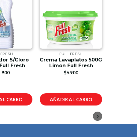
 FRESH
FULL FRESH
RE
or S/Cloro
Crema Lavaplatos 500G
Paral 2 Me
ull Fresh
Limon Full Fresh
$2
.900
$6.900
AL CARRO
AÑADIR AL CARRO
AÑADIR