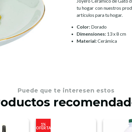
Joyero Cerámico de Gato de
tu hogar con nuestros prod
artículos para tu hogar.
Color:
Dorado
Dimensiones:
13 x 8 cm
Material:
Cerámica
Puede que te interesen estos
roductos recomendad
1%
OFERTA