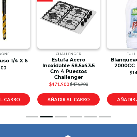
DONE
CHALLENGER
FULL
Estufa Acero
Blanquead
uso 1/4 X 6
Inoxidable 58.5x43.5
2000CC F
900
Cm 4 Puestos
$14
Challenger
$471.900
$476.900
AL CARRO
AÑADIR AL CARRO
AÑADIR 