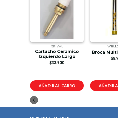
PTS
GRIVAL
WELL
ámico De
Cartucho Cerámico
Broca Multi
3 X 7 Cm
Izquierdo Largo
$8.
00
$33.900
L CARRO
AÑADIR AL CARRO
AÑADIR 
SERVICIO AL CLIENTE