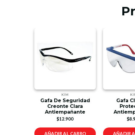
P
KIM
KI
otección
Gafa De Seguridad
Gafa C
a Espejada
Creonte Clara
Prote
Antiempañante
Antiem
00
$12.900
$8.
L CARRO
AÑADIR AL CARRO
AÑADIR 