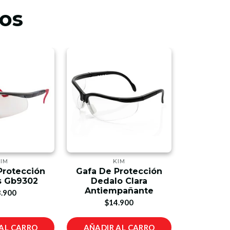
os
KIM
KIM
Protección
Gafa De Protección
Gafa De
s Gb9302
Dedalo Clara
Creon
Antiempañante
Antie
.900
$14.900
$1
AL CARRO
AÑADIR AL CARRO
AÑADIR