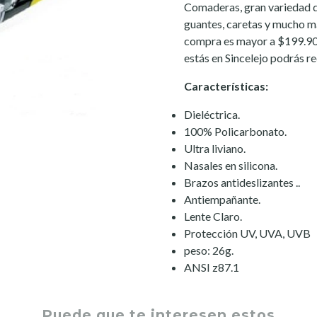
Comaderas, gran variedad d
guantes, caretas y mucho má
compra es mayor a $199.900 
estás en Sincelejo podrás r
Características:
Dieléctrica.
100% Policarbonato.
Ultra liviano.
Nasales en silicona.
Brazos antideslizantes ..
Antiempañante.
Lente Claro.
Protección UV, UVA, UVB
peso: 26g.
ANSI z87.1
Puede que te interesen estos