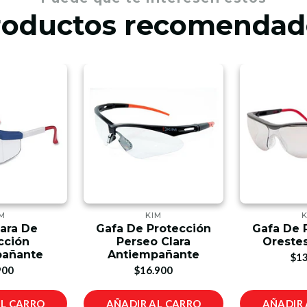
roductos recomendad
M
KIM
lara De
Gafa De Protección
Gafa De 
cción
Perseo Clara
Oreste
pañante
Antiempañante
$13
900
$16.900
AL CARRO
AÑADIR AL CARRO
AÑADIR 