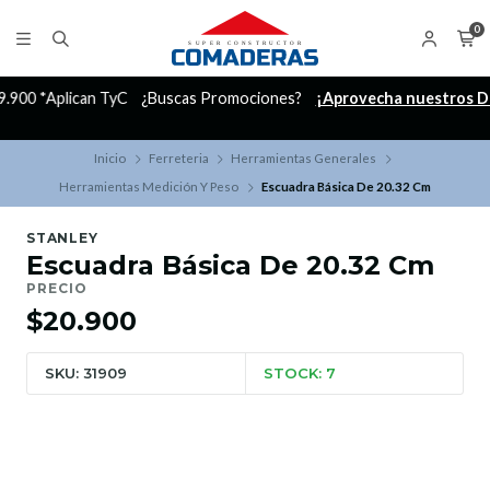
0
C
¿Buscas Promociones?
¡Aprovecha nuestros Descuentazos!
Inicio
Ferreteria
Herramientas Generales
Herramientas Medición Y Peso
Escuadra Básica De 20.32 Cm
STANLEY
Escuadra Básica De 20.32 Cm
PRECIO
$20.900
SKU: 31909
STOCK: 7