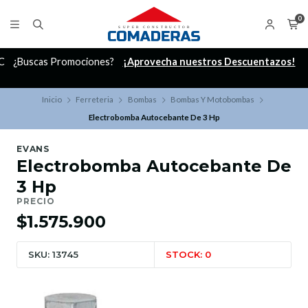
0
C
¿Buscas Promociones?
¡Aprovecha nuestros Descuentazos!
Inicio
Ferreteria
Bombas
Bombas Y Motobombas
Electrobomba Autocebante De 3 Hp
EVANS
Electrobomba Autocebante De
3 Hp
PRECIO
$1.575.900
SKU: 13745
STOCK: 0