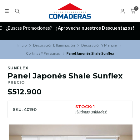
0
C
¿Buscas Promociones?
¡Aprovecha nuestros Descuentazos!
Inicio
Decoración E Iluminación
Decoración Y Menaje
Cortinas Y Persianas
Panel Japonés Shale Sunflex
SUNFLEX
Panel Japonés Shale Sunflex
PRECIO
$512.900
STOCK: 1
SKU: 40190
¡Últimas unidades!