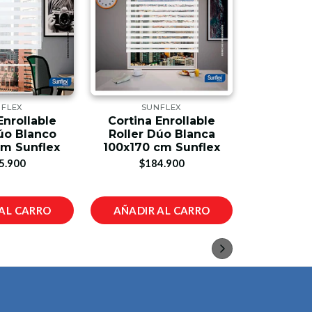
FLEX
SUNFLEX
SU
Enrollable
Cortina Enrollable
Cortina
úo Blanco
Roller Dúo Blanca
Roller 
m Sunflex
100x170 cm Sunflex
100x220
5.900
$184.900
$2
AL CARRO
AÑADIR AL CARRO
AÑADIR