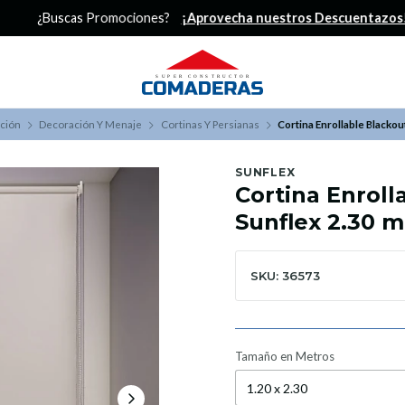
¿Buscas Promociones?
¡Aprovecha nuestros Descuentazos!
ación
Decoración Y Menaje
Cortinas Y Persianas
Cortina Enrollable Blackou
SUNFLEX
Cortina Enroll
Sunflex 2.30 m
SKU: 36573
Tamaño en Metros