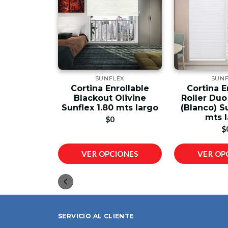
LEX
SUNFLEX
SUN
rollable
Cortina Enrollable
Cortina E
 Blanco
Blackout Olivine
Roller Duo
 mts largo
Sunflex 1.80 mts largo
(Blanco) S
mts 
900
$0
$
IONES
VER OPCIONES
VER OP
SERVICIO AL CLIENTE