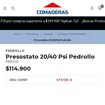
0
yC
¿Buscas Promociones?
¡Aprovecha nuestros Descuentazos!
Inicio
Ferreteria
Bombas
Bombas Y Motobombas
Presostato 20/40 Psi Pedrollo
PEDROLLO
Presostato 20/40 Psi Pedrollo
PRECIO
$114.900
SKU: 12069
STOCK: 0