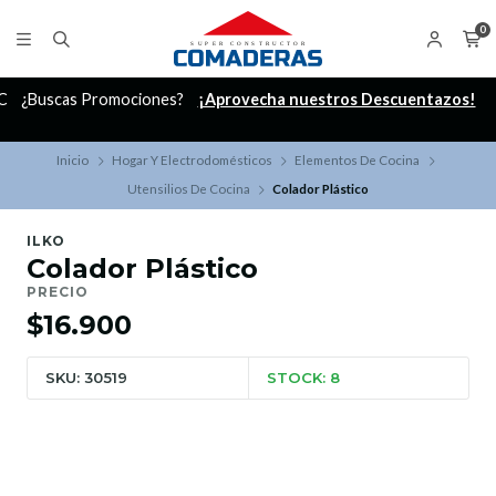
0
C
¿Buscas Promociones?
¡Aprovecha nuestros Descuentazos!
Inicio
Hogar Y Electrodomésticos
Elementos De Cocina
Utensilios De Cocina
Colador Plástico
ILKO
Colador Plástico
PRECIO
$16.900
SKU: 30519
STOCK: 8