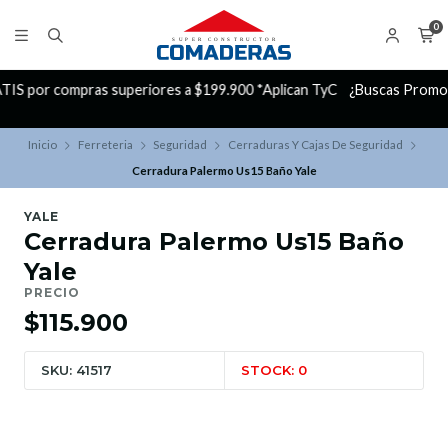
0
yC
¿Buscas Promociones?
¡Aprovecha nuestros Descuentazos!
Inicio
Ferreteria
Seguridad
Cerraduras Y Cajas De Seguridad
Cerradura Palermo Us15 Baño Yale
YALE
Cerradura Palermo Us15 Baño
Yale
PRECIO
$115.900
SKU: 41517
STOCK: 0