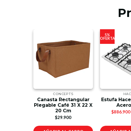
P
5%
OFERTA
LAS
CONCEPTS
HA
 Niveles
Canasta Rectangular
Estufa Hac
zado
Plegable Café 31 X 22 X
Acero
20 Cm
00
$886.900
$29.900