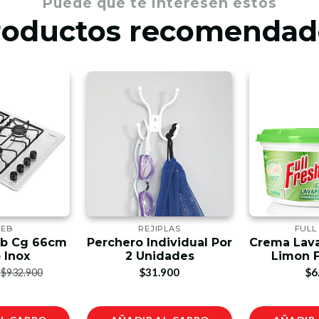
Puede que te interesen estos
roductos recomendad
CEB
REJIPLAS
FULL
eb Cg 66cm
Perchero Individual Por
Crema Lava
 Inox
2 Unidades
Limon F
$31.900
$6
$932.900