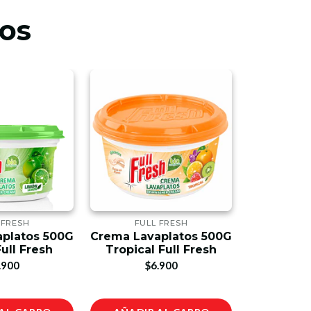
os
 FRESH
FULL FRESH
FULL
platos 500G
Crema Lavaplatos 500G
Papeler
ull Fresh
Tropical Full Fresh
Bco-Plat 
P
.900
$6.900
$2