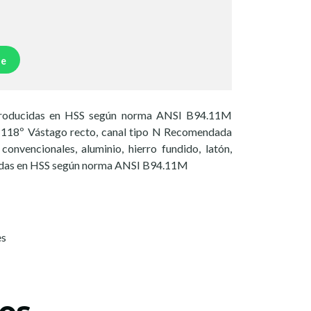
je
Producidas en HSS según norma ANSI B94.11M
a 118º Vástago recto, canal tipo N Recomendada
convencionales, aluminio, hierro fundido, latón,
cidas en HSS según norma ANSI B94.11M
es