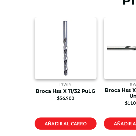
P
LT
IRWIN
IRW
Broca Hss X
16 X 117mm
Broca Hss X 11/32 PuLG
U
00
$56.900
$110
L CARRO
AÑADIR AL CARRO
AÑADIR 