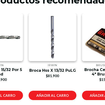
roductos recomendad
IN
IRWIN
BRUS
 15/32 Por 5
Brocha Ce
Broca Hss X 13/32 PuLG
nd
4" Bru
$81.900
.900
$15
AL CARRO
AÑADIR AL CARRO
AÑADIR 