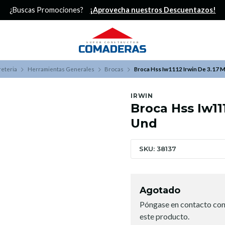
¿Buscas Promociones?
¡Aprovecha nuestros Descuentazos!
reteria
Herramientas Generales
Brocas
Broca Hss Iw1112 Irwin De 3.17 
IRWIN
Broca Hss Iw11
Und
SKU: 38137
Agotado
Póngase en contacto con
este producto.